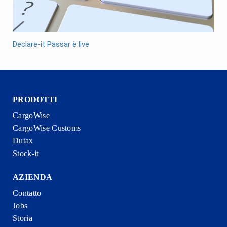
Declare-it Passar è live
PRODOTTI
CargoWise
CargoWise Customs
Dutax
Stock-it
AZIENDA
Contatto
Jobs
Storia