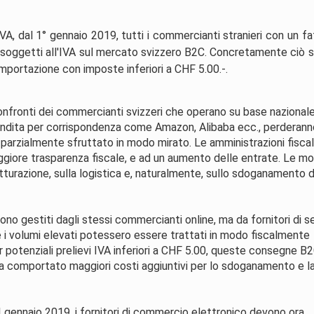
IVA, dal 1° gennaio 2019, tutti i commercianti stranieri con un f
 soggetti all'IVA sul mercato svizzero B2C. Concretamente ciò si
'importazione con imposte inferiori a CHF 5.00.-.
confronti dei commercianti svizzeri che operano su base nazionale
endita per corrispondenza come Amazon, Alibaba ecc., perderann
ra parzialmente sfruttato in modo mirato. Le amministrazioni fiscal
ggiore trasparenza fiscale, e ad un aumento delle entrate. Le mo
fatturazione, sulla logistica e, naturalmente, sullo sdoganamento 
no gestiti dagli stessi commercianti online, ma da fornitori di se
e i volumi elevati potessero essere trattati in modo fiscalmente
r potenziali prelievi IVA inferiori a CHF 5.00, queste consegne B
 comportato maggiori costi aggiuntivi per lo sdoganamento e l
1.gennaio 2019, i fornitori di commercio elettronico devono ora