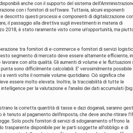
 disponibili anche con il supporto del sistema dell'Amministrazion
azione con i fornitori di software. Tuttavia, alcuni esponenti
ente descritto questi processi e componenti di digitalizzazione c
are, il passaggio alla direttiva sugli investimenti in materia di
arzo 2018, è stato raramente visto come un'opportunità, ma piutt
azione tra fornitori di e-commerce e fornitori di servizi logistic
n questo segmento di mercato deve essere altamente efficiente, i
avorare con alta qualità. Gli aumenti di volume e le fluttuazioni
di punta sono difficilmente calcolabili. E' verosimilmente possibile
a venti volte il normale volume quotidiano. Ciò significa che
eve essere molto elevata. Inoltre, la tracciabilità di tutte le
intelligence per la valutazione e l'analisi dei dati accumulati (big
ano la corretta quantità di tasse e dazi doganali, saranno gest
rio è tenuto al pagamento dell'imposta, che deve anche ritirare l'
legge. Solo pochi fornitori di servizi di sdoganamento offrono la
do trasparente disponibile per le parti soggette all'obbligo e di