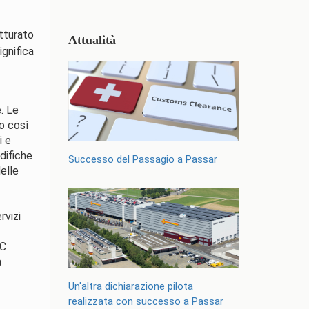
atturato
Attualità
gnifica
. Le
o così
i e
difiche
Successo del Passagio a Passar
delle
rvizi
2C
a
Un'altra dichiarazione pilota
realizzata con successo a Passar