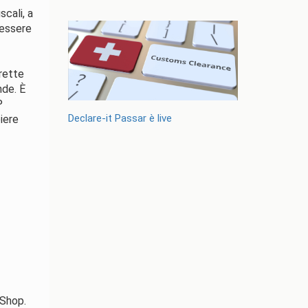
scali, a
o essere
rette
nde. È
P
Declare-it Passar è live
iere
-Shop.