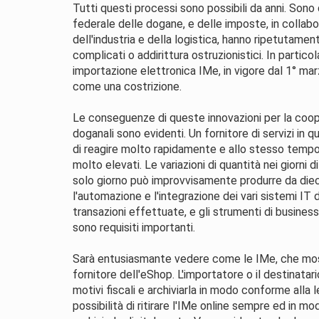
Tutti questi processi sono possibili da anni. Sono
federale delle dogane, e delle imposte, in collabor
dell'industria e della logistica, hanno ripetutam
complicati o addirittura ostruzionistici. In particol
importazione elettronica IMe, in vigore dal 1° m
come una costrizione.
Le conseguenze di queste innovazioni per la cooper
doganali sono evidenti. Un fornitore di servizi i
di reagire molto rapidamente e allo stesso tempo l
molto elevati. Le variazioni di quantità nei giorni 
solo giorno può improvvisamente produrre da dieci 
l'automazione e l'integrazione dei vari sistemi IT d
transazioni effettuate, e gli strumenti di business 
sono requisiti importanti.
Sarà entusiasmante vedere come le IMe, che mostr
fornitore dell'eShop. L'importatore o il destinata
motivi fiscali e archiviarla in modo conforme alla 
possibilità di ritirare l'IMe online sempre ed in mo