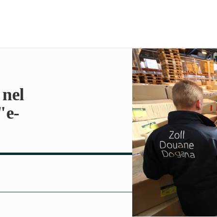
 nel
"e-