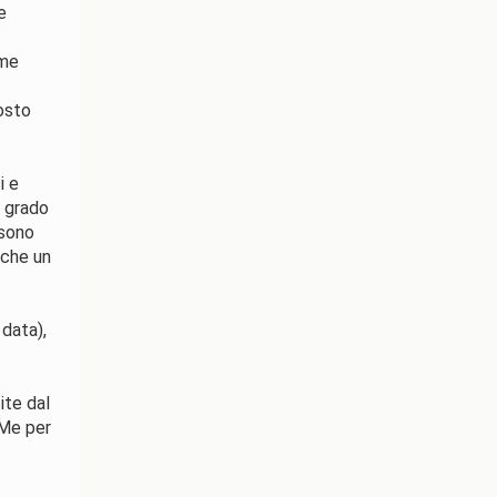
e
ome
osto
i e
n grado
 sono
 che un
 data),
ite dal
IMe per