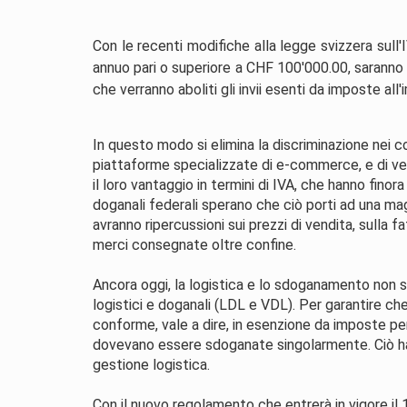
Con le recenti modifiche alla legge svizzera sull'
annuo pari o superiore a CHF 100'000.00, saranno
che verranno aboliti gli invii esenti da imposte all
In questo modo si elimina la discriminazione nei 
piattaforme specializzate di e-commerce, e di v
il loro vantaggio in termini di IVA, che hanno fino
doganali federali sperano che ciò porti ad una ma
avranno ripercussioni sui prezzi di vendita, sulla 
merci consegnate oltre confine.
Ancora oggi, la logistica e lo sdoganamento non so
logistici e doganali (LDL e VDL). Per garantire ch
conforme, vale a dire, in esenzione da imposte pe
dovevano essere sdoganate singolarmente. Ciò ha
gestione logistica.
Con il nuovo regolamento che entrerà in vigore il 