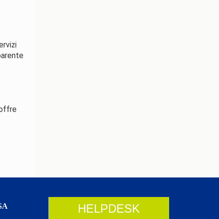
ervizi
sparente
offre
SA
HELPDESK