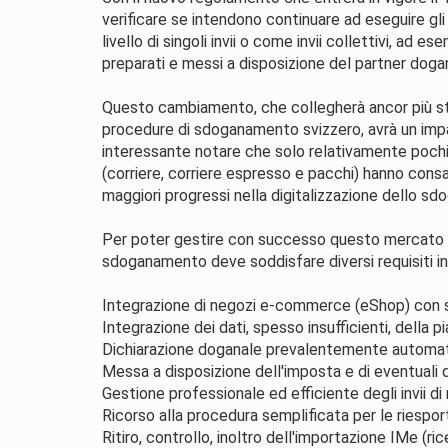
verificare se intendono continuare ad eseguire gli 
livello di singoli invii o come invii collettivi, ad
preparati e messi a disposizione del partner dogan
Questo cambiamento, che collegherà ancor più str
procedure di sdoganamento svizzero, avrà un impat
interessante notare che solo relativamente pochi fo
(corriere, corriere espresso e pacchi) hanno co
maggiori progressi nella digitalizzazione dello s
Per poter gestire con successo questo mercato con
sdoganamento deve soddisfare diversi requisiti inf
Integrazione di negozi e-commerce (eShop) con sis
Integrazione dei dati, spesso insufficienti, dell
Dichiarazione doganale prevalentemente automat
Messa a disposizione dell'imposta e di eventuali d
Gestione professionale ed efficiente degli invii di 
Ricorso alla procedura semplificata per le riesport
Ritiro, controllo, inoltro dell'importazione IMe (r