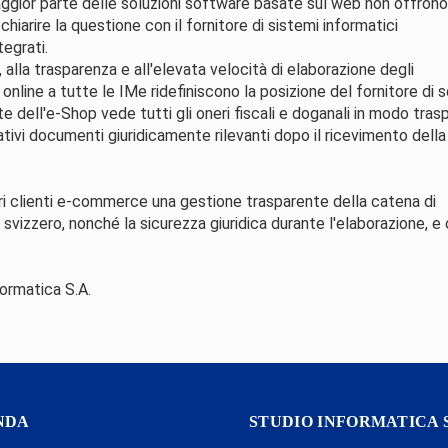
aggior parte delle soluzioni software basate sul web non offrono
hiarire la questione con il fornitore di sistemi informatici
tegrati.
i, alla trasparenza e all'elevata velocità di elaborazione degli
nline a tutte le IMe ridefiniscono la posizione del fornitore di s
te dell'e-Shop vede tutti gli oneri fiscali e doganali in modo tra
ativi documenti giuridicamente rilevanti dopo il ricevimento della
opri clienti e-commerce una gestione trasparente della catena di
zzero, nonché la sicurezza giuridica durante l'elaborazione, e 
ormatica S.A.
NDA
STUDIO INFORMATICA 