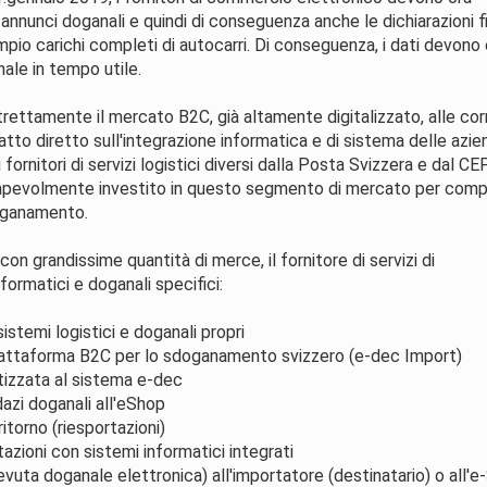
annunci doganali e quindi di conseguenza anche le dichiarazioni fi
 esempio carichi completi di autocarri. Di conseguenza, i dati devon
ale in tempo utile.
ettamente il mercato B2C, già altamente digitalizzato, alle cor
to diretto sull'integrazione informatica e di sistema delle azie
rnitori di servizi logistici diversi dalla Posta Svizzera e dal CE
nsapevolmente investito in questo segmento di mercato per comp
doganamento.
 grandissime quantità di merce, il fornitore di servizi di
ormatici e doganali specifici:
temi logistici e doganali propri
a piattaforma B2C per lo sdoganamento svizzero (e-dec Import)
izzata al sistema e-dec
azi doganali all'eShop
ritorno (riesportazioni)
azioni con sistemi informatici integrati
icevuta doganale elettronica) all'importatore (destinatario) o all'e