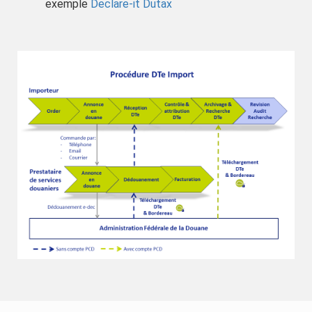
exemple
Declare-it Dutax