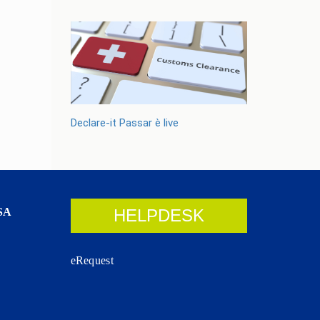
Declare-it Passar è live
SA
HELPDESK
eRequest