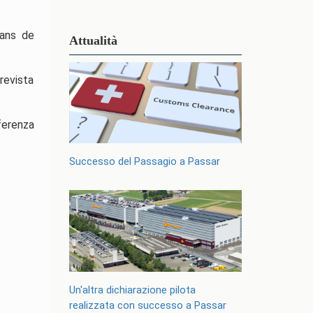
dans de
Attualità
prevista
nferenza
Successo del Passagio a Passar
Un'altra dichiarazione pilota
realizzata con successo a Passar