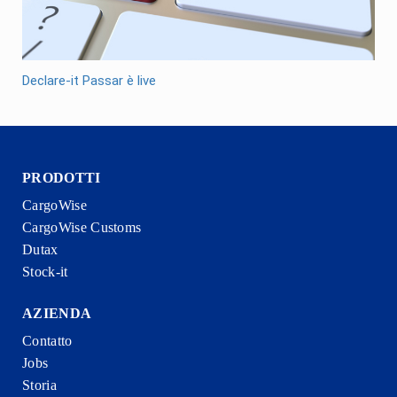
Declare-it Passar è live
PRODOTTI
CargoWise
CargoWise Customs
Dutax
Stock-it
AZIENDA
Contatto
Jobs
Storia