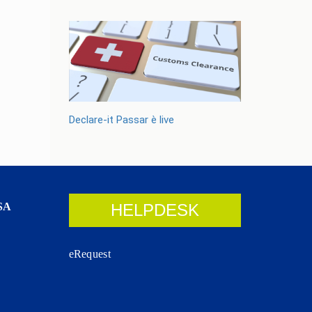
Declare-it Passar è live
SA
HELPDESK
eRequest