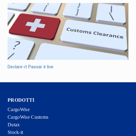
Declare-it Passar è live
PRODOTTI
CargoWise
CargoWise Customs
Dutax
Stock-it