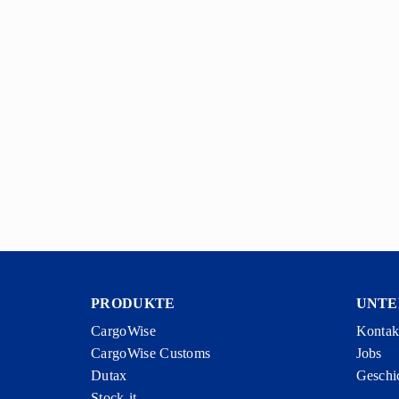
PRODUKTE
UNT
CargoWise
Kontak
CargoWise Customs
Jobs
Dutax
Geschi
Stock-it