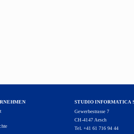
ERNEHMEN
STUDIO INFORMATICA 
t
Gewerbestrasse 7
CH-4147 Aesch
chte
Tel. +41 61 716 94 44