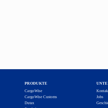
PRODUKTE
UNT
CargoWise
Kontak
CargoWise Customs
Jobs
Dutax
Geschi