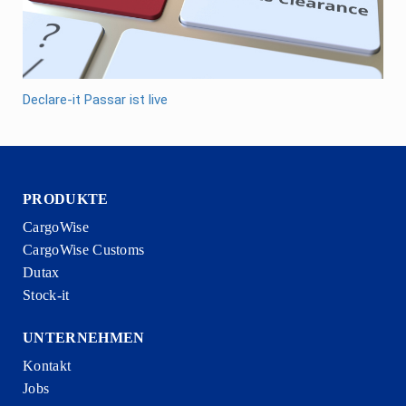
Declare-it Passar ist live
PRODUKTE
CargoWise
CargoWise Customs
Dutax
Stock-it
UNTERNEHMEN
Kontakt
Jobs