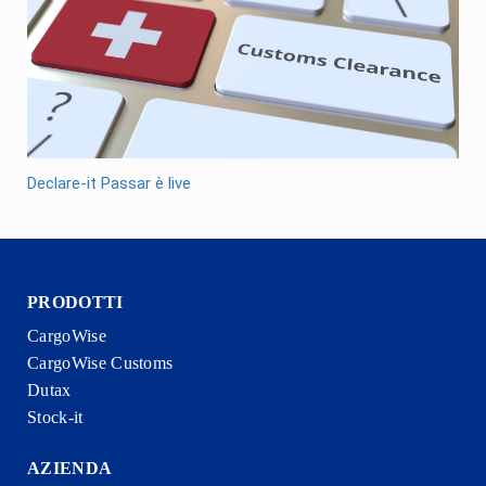
Declare-it Passar è live
PRODOTTI
CargoWise
CargoWise Customs
Dutax
Stock-it
AZIENDA