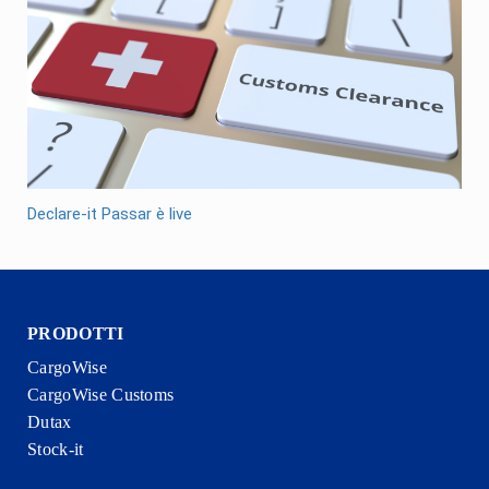
Declare-it Passar è live
PRODOTTI
CargoWise
CargoWise Customs
Dutax
Stock-it