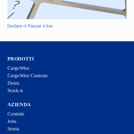
Declare-it Passar è live
PRODOTTI
CargoWise
CargoWise Customs
Dutax
Stock-it
AZIENDA
Contatto
Jobs
Storia