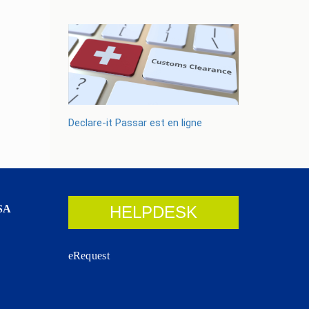
Declare-it Passar est en ligne
SA
HELPDESK
eRequest