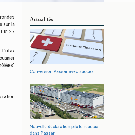
 rondes
Actualités
s sur la
u le 27
e Dutax
ouanier
rôlées"
Conversion Passar avec succès
gration
Nouvelle déclaration pilote réussie
dans Passar