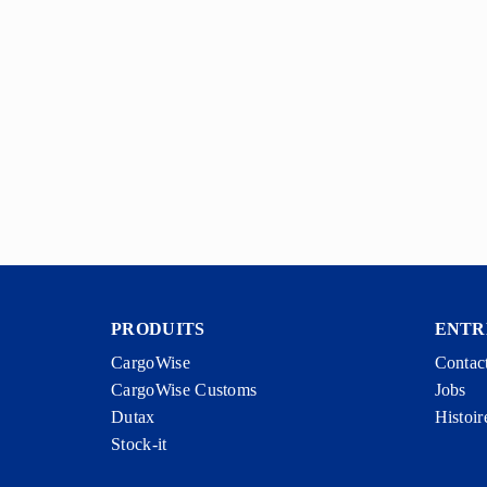
PRODUITS
ENTR
CargoWise
Contac
CargoWise Customs
Jobs
Dutax
Histoir
Stock-it