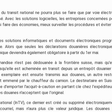
 du transit national ne pourra plus se faire que par voie électr
sé. Avec les solutions logicielles, les entreprises concernées p
si faire des économies, mieux surveiller les procédures et éviter
es solutions informatiques et documents électroniques prog
se. Alors que seules les déclarations douanières électroniqu
nique deviendra également obligatoire à partir du 1er mai.
handise n'est pas dédouanée à la frontière suisse, mais qu'e
rsqu'elle est acheminée en transit depuis un entrepôt douanier
Un exemplaire est ensuite transmis aux douanes, un autre res
st emmené par le chauffeur du camion. Le destinataire en Suis
blie d'emporter l'acquit-à-caution en partant cle chez I'expédite
les douanes n'acceptent que I'original.
national (lnTV), ce dernier est créé ou supprimé électroniquem
urriel, mais n'aura plus cle valeur juridique. Les douanes