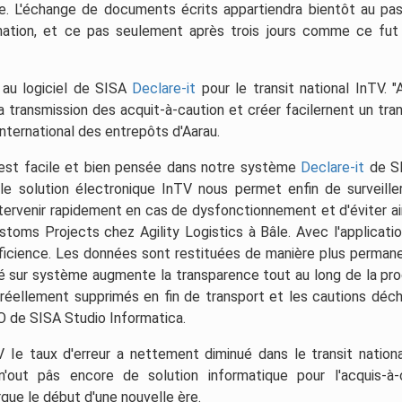
. L'échange de documents écrits appartiendra bientôt au pa
ination, et ce pas seulement après trois jours comme ce fut
s au logiciel de SISA
Declare-it
pour le transit national InTV. "
 transmission des acquit-à-caution et créer facilernent un trans
International des entrepôts d'Aarau.
est facile et bien pensée dans notre système
Declare-it
de SI
le solution électronique InTV nous permet enfin de surveille
tervenir rapidement en cas de dysfonctionnement et d'éviter ai
toms Projects chez Agility Logistics à Bâle. Avec l'applicatio
fficience. Les données sont restituées de manière plus perman
sé sur système augmente la transparence tout au long de la pr
t réellement supprimés en fin de transport et les cautions déc
O de SISA Studio Informatica.
 Ie taux d'erreur a nettement diminué dans le transit nationa
n'out pâs encore de solution informatique pour l'acquis-à-
que le début d'une nouvelle ère.