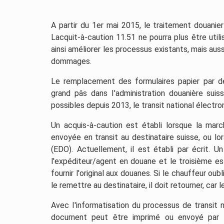
A partir du 1er mai 2015, le traitement douanier
Lacquit-à-caution 11.51 ne pourra plus être utili
ainsi améliorer les processus existants, mais aus
dommages.
Le remplacement des formulaires papier par d
grand pâs dans I'administration douanière suis
possibles depuis 2013, le transit national électro
Un acquis-à-caution est établi lorsque la marc
envoyée en transit au destinataire suisse, ou lo
(EDO). Actuellement, il est établi par écrit. 
l'expéditeur/agent en douane et le troisième e
fournir l'original aux douanes. Si le chauffeur ou
le remettre au destinataire, il doit retourner, car 
Avec I'informatisation du processus de transit 
docurnent peut être imprimé ou envoyé par co