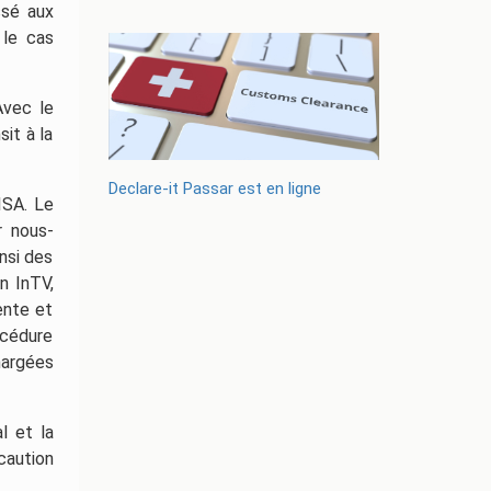
ssé aux
 le cas
Avec le
it à la
Declare-it Passar est en ligne
SA. Le
r nous-
nsi des
n InTV,
ente et
océdure
hargées
l et la
caution