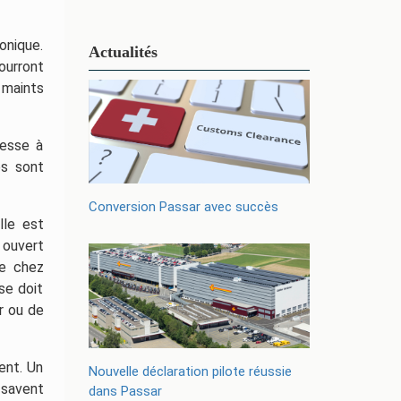
onique.
Actualités
ourront
 maints
resse à
es sont
Conversion Passar avec succès
lle est
 ouvert
te chez
se doit
ur ou de
ent. Un
Nouvelle déclaration pilote réussie
 savent
dans Passar