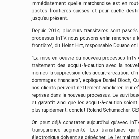
immédiatement quelle marchandise est en route
postes frontières suisses et pour quelle dest
jusqu'au présent.
Depuis 2014, plusieurs transitaires sont passé
processus InTV, nous pouvons enfin renoncer à la
frontière", dit Heinz Hirt, responsable Douane et 
"La mise en oeuvre du nouveau processus InTv 
traitement des acquit-à-caution avec la nouvel
mêmes la suppression cles acquit-à-caution, d'in
dommages financiers", explique Daniel Bloch, Cus
nos clients peuvent nettement améliorer leur e
reprises dans le nouveau processus. Le suivi ba
et garantit ainsi que les acquit-à-caution soien
plus rapidement, conclut Roland Schumacher, CE
On peut déjà constater aujourd'hui qu'avec InTV
transparence augmenté. Les transitaires qui 
électronique doivent se dépêcher. Le 1er mai mar