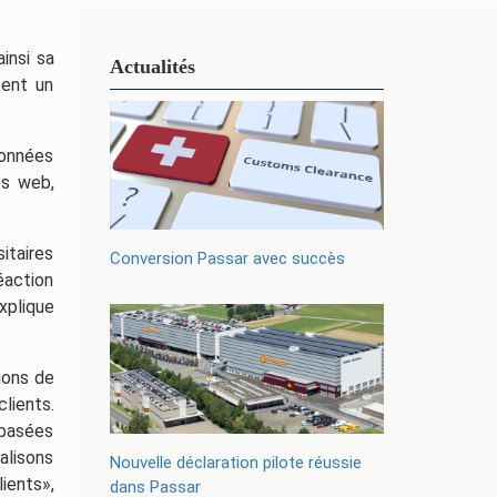
insi sa
Actualités
tent un
données
s web,
itaires
Conversion Passar avec succès
éaction
xplique
ions de
lients.
 basées
alisons
Nouvelle déclaration pilote réussie
ients»,
dans Passar