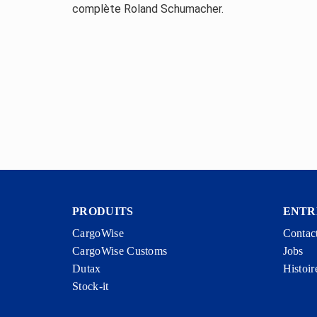
complète Roland Schumacher.
PRODUITS
ENTR
CargoWise
Contac
CargoWise Customs
Jobs
Dutax
Histoir
Stock-it