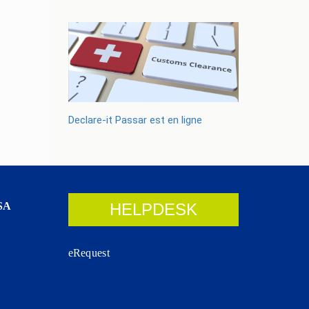
Declare-it Passar est en ligne
SA
HELPDESK
eRequest