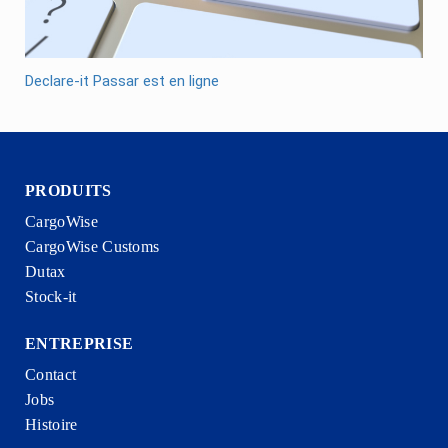
Declare-it Passar est en ligne
PRODUITS
CargoWise
CargoWise Customs
Dutax
Stock-it
ENTREPRISE
Contact
Jobs
Histoire